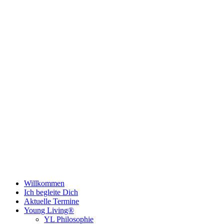
Willkommen
Ich begleite Dich
Aktuelle Termine
Young Living®
YL Philosophie