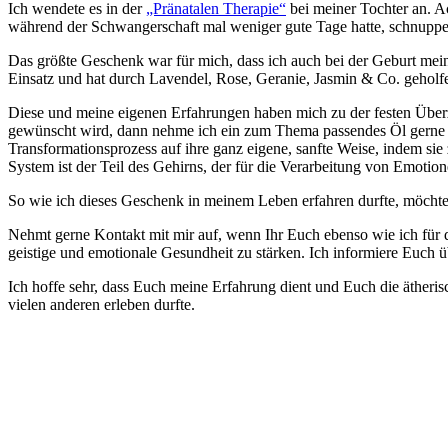
Ich wendete es in der
„Pränatalen Therapie“
bei meiner Tochter an. A
während der Schwangerschaft mal weniger gute Tage hatte, schnuppert
Das größte Geschenk war für mich, dass ich auch bei der Geburt mein
Einsatz und hat durch Lavendel, Rose, Geranie, Jasmin & Co. geholfen
Diese und meine eigenen Erfahrungen haben mich zu der festen Überz
gewünscht wird, dann nehme ich ein zum Thema passendes Öl gerne in 
Transformationsprozess auf ihre ganz eigene, sanfte Weise, indem si
System ist der Teil des Gehirns, der für die Verarbeitung von Emotio
So wie ich dieses Geschenk in meinem Leben erfahren durfte, möchte 
Nehmt gerne Kontakt mit mir auf, wenn Ihr Euch ebenso wie ich für d
geistige und emotionale Gesundheit zu stärken. Ich informiere Euch üb
Ich hoffe sehr, dass Euch meine Erfahrung dient und Euch die ätheris
vielen anderen erleben durfte.