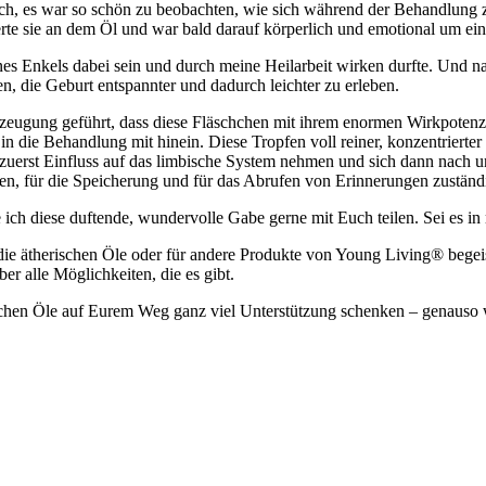
ch, es war so schön zu beobachten, wie sich während der Behandlung z
e sie an dem Öl und war bald darauf körperlich und emotional um eini
es Enkels dabei sein und durch meine Heilarbeit wirken durfte. Und n
, die Geburt entspannter und dadurch leichter zu erleben.
eugung geführt, dass diese Fläschchen mit ihrem enormen Wirkpotenzia
die Behandlung mit hinein. Diese Tropfen voll reiner, konzentrierter 
e zuerst Einfluss auf das limbische System nehmen und sich dann nach
nen, für die Speicherung und für das Abrufen von Erinnerungen zuständi
ich diese duftende, wundervolle Gabe gerne mit Euch teilen. Sei es in
ie ätherischen Öle oder für andere Produkte von Young Living® begeist
er alle Möglichkeiten, die es gibt.
chen Öle auf Eurem Weg ganz viel Unterstützung schenken – genauso wie